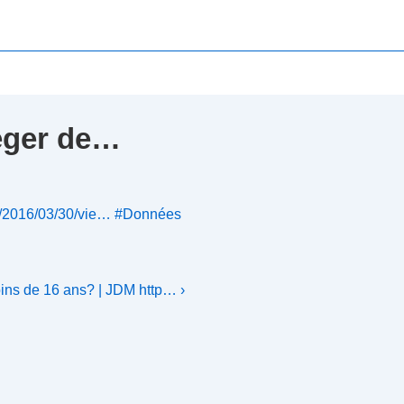
téger de…
/2016/03/30/vie…
#Données
oins de 16 ans? | JDM http… ›