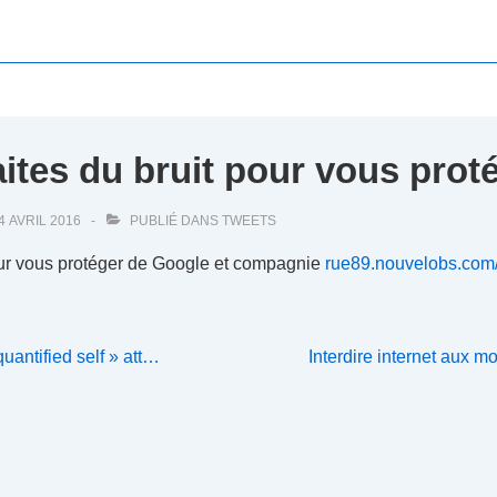
faites du bruit pour vous pro
4 AVRIL 2016
PUBLIÉ DANS
TWEETS
 pour vous protéger de Google et compagnie
rue89.nouvelobs.com
Next
quantified self » att…
Interdire internet aux m
Post
is