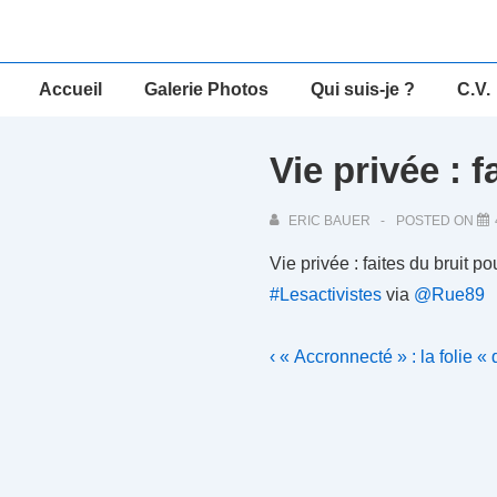
↓
passer
au
Main
Accueil
Galerie Photos
Qui suis-je ?
C.V.
contenu
Navigation
principal
Vie privée : 
ERIC BAUER
POSTED ON
Vie privée : faites du bruit
#Lesactivistes
via
@Rue89
Navigation
Previous
‹ « Accronnecté » : la folie « 
Post
de
is
l’article