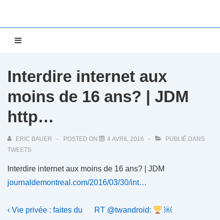
↓
passer
au
Main
MENU
contenu
Navigation
principal
Interdire internet aux
moins de 16 ans? | JDM
http…
ERIC BAUER
POSTED ON
4 AVRIL 2016
PUBLIÉ DANS
TWEETS
Interdire internet aux moins de 16 ans? | JDM
journaldemontreal.com/2016/03/30/int…
Navigation
Previous
Next
‹ Vie privée : faites du
RT @twandroid:
￼