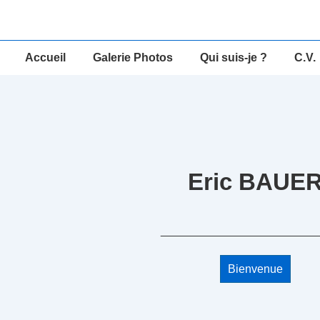
↓
passer
au
Main
Accueil
Galerie Photos
Qui suis-je ?
C.V.
contenu
Navigation
principal
Eric BAUE
_______________
Bienvenue