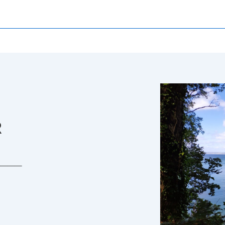
R
____