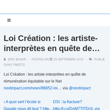
↓
passer
au
Main
MENU
contenu
Navigation
principal
Loi Création : les artiste-
interprètes en quête de…
ERIC BAUER
POSTED ON
29 SEPTEMBRE 2015
PUBLIÉ
DANS
TWEETS
Loi Création : les artiste-interprètes en quête de
rémunération équitable sur le Net
nextinpact.com/news/96652-loi…
via
@nextinpact
Navigation
Previous
Next
‹ A quoi sert l’école si
DSI : la fracture?
Post
Post
Google nous dit tout ? http…
http://t.co/DnM7Tf7DUL via