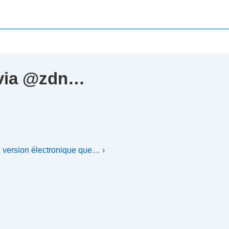
L via @zdn…
n version électronique que… ›