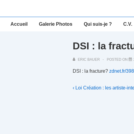
↓
passer
au
Main
Accueil
Galerie Photos
Qui suis-je ?
C.V.
contenu
Navigation
principal
DSI : la fra
ERIC BAUER
POSTED ON
DSI : la fracture?
zdnet.fr/3
Navigation
Previous
‹ Loi Création : les artiste-i
Post
de
is
l’article