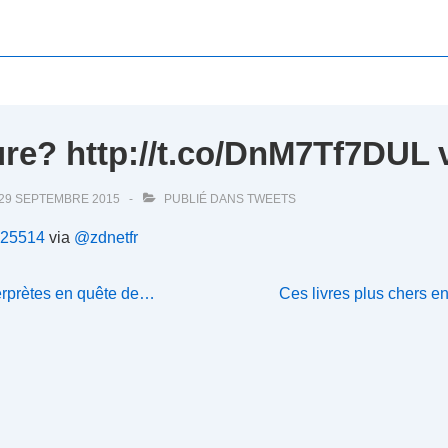
cture? http://t.co/DnM7Tf7DU
29 SEPTEMBRE 2015
PUBLIÉ DANS
TWEETS
9825514
via
@zdnetfr
Next
nterprètes en quête de…
Ces livres plus chers e
Post
is