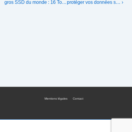
Post
Post
de
gros SSD du monde : 16 To…
protéger vos données s… ›
is
is
l’article
Mentions légales
Contact
Menu
du
bas
de