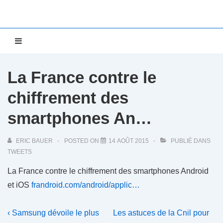
↓
passer
au
Main
MENU
contenu
Navigation
principal
La France contre le
chiffrement des
smartphones An…
ERIC BAUER
POSTED ON
14 AOÛT 2015
PUBLIÉ DANS
TWEETS
La France contre le chiffrement des smartphones Android
et iOS
frandroid.com/android/applic…
Navigation
Previous
Next
‹ Samsung dévoile le plus
Les astuces de la Cnil pour