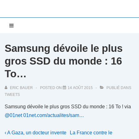
↓
passer
au
Main
MENU
contenu
Navigation
principal
Samsung dévoile le plus
gros SSD du monde : 16
To…
ERIC BAUER
POSTED ON
14 AOÛT 2015
PUBLIÉ DANS
TWEETS
Samsung dévoile le plus gros SSD du monde : 16 To ! via
@01net
01net.com/actualites/sam…
Navigation
Previous
Next
‹ A Gaza, un docteur invente
La France contre le