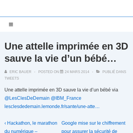
↓
passer
au
Main
MENU
contenu
Navigation
principal
Une attelle imprimée en 3D
sauve la vie d’un bébé…
ERIC BAUER
POSTED ON
24 MARS 2014
PUBLIÉ DANS
TWEETS
Une attelle imprimée en 3D sauve la vie d’un bébé via
@LesClesDeDemain
@IBM_France
lesclesdedemain.lemonde.fr/sante/une-atte…
Navigation
Previous
Next
‹ Hackathon, le marathon
Google mise sur le chiffrement
Post
Post
du numérique –
pour assurer la sécurité de