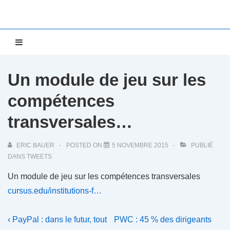
↓
passer
au
Main
MENU
contenu
Navigation
principal
Un module de jeu sur les
compétences
transversales…
ERIC BAUER
POSTED ON
5 NOVEMBRE 2015
PUBLIÉ
DANS
TWEETS
Un module de jeu sur les compétences transversales
cursus.edu/institutions-f…
Navigation
Previous
Next
‹ PayPal : dans le futur, tout
PWC : 45 % des dirigeants