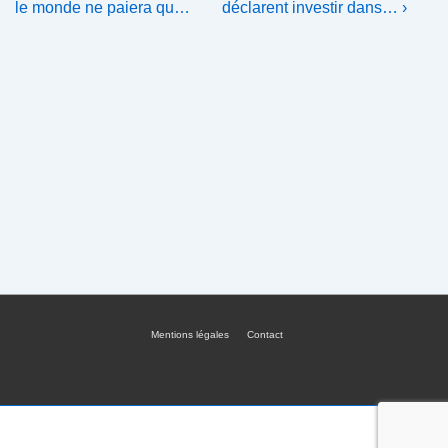
Post
Post
de
le monde ne paiera qu…
déclarent investir dans… ›
is
is
l’article
Mentions légales
Contact
Menu
du
bas
de