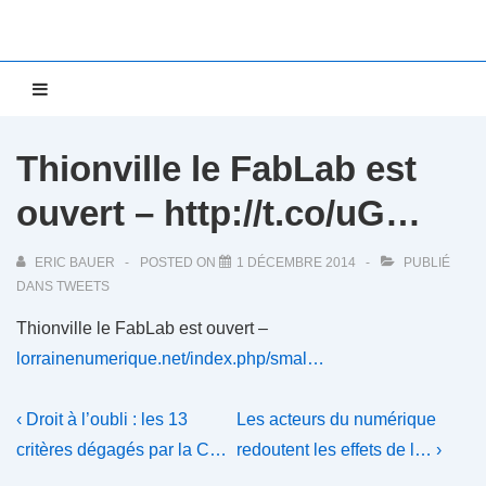
↓
passer
au
Main
MENU
contenu
Navigation
principal
Thionville le FabLab est
ouvert – http://t.co/uG…
ERIC BAUER
POSTED ON
1 DÉCEMBRE 2014
PUBLIÉ
DANS
TWEETS
Thionville le FabLab est ouvert –
lorrainenumerique.net/index.php/smal…
Navigation
Previous
Next
‹ Droit à l’oubli : les 13
Les acteurs du numérique
Post
Post
de
critères dégagés par la C…
redoutent les effets de l… ›
is
is