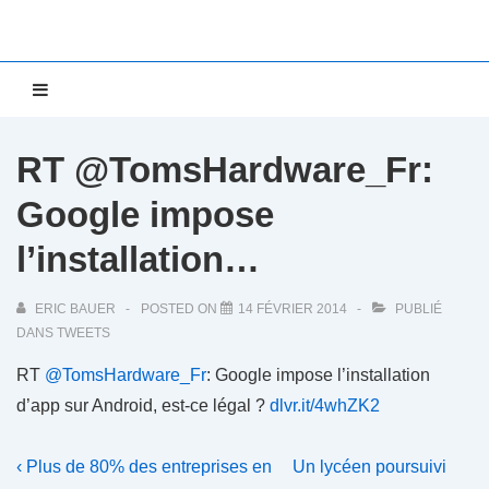
↓
passer
au
Main
MENU
contenu
Navigation
principal
RT @TomsHardware_Fr:
Google impose
l’installation…
ERIC BAUER
POSTED ON
14 FÉVRIER 2014
PUBLIÉ
DANS
TWEETS
RT
@TomsHardware_Fr
: Google impose l’installation
d’app sur Android, est-ce légal ?
dlvr.it/4whZK2
Navigation
Previous
Next
‹ Plus de 80% des entreprises en
Un lycéen poursuivi