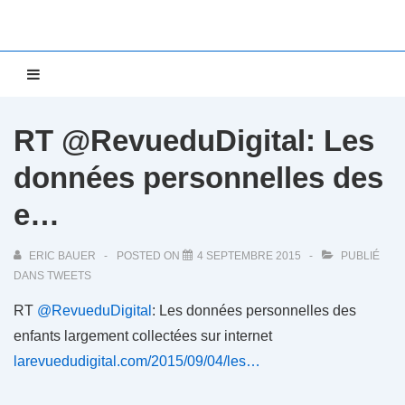
↓
passer
au
Main
MENU
contenu
Navigation
principal
RT @RevueduDigital: Les
données personnelles des
e…
ERIC BAUER
POSTED ON
4 SEPTEMBRE 2015
PUBLIÉ
DANS
TWEETS
RT
@RevueduDigital
: Les données personnelles des
enfants largement collectées sur internet
larevuedudigital.com/2015/09/04/les…