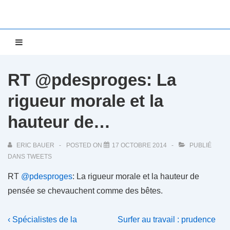
↓
passer
au
Main
MENU
contenu
Navigation
principal
RT @pdesproges: La
rigueur morale et la
hauteur de…
ERIC BAUER
POSTED ON
17 OCTOBRE 2014
PUBLIÉ
DANS
TWEETS
RT
@pdesproges
: La rigueur morale et la hauteur de
pensée se chevauchent comme des bêtes.
Navigation
Previous
Next
‹ Spécialistes de la
Surfer au travail : prudence