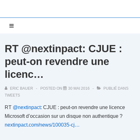
↓
passer
au
Main
MENU
contenu
Navigation
principal
RT @nextinpact: CJUE :
peut-on revendre une
licenc…
ERIC BAUER
POSTED ON
30 MAI 2016
PUBLIÉ DANS
TWEETS
RT
@nextinpact
: CJUE : peut-on revendre une licence
Microsoft d’occasion sur un disque non authentique ?
nextinpact.com/news/100035-cj…