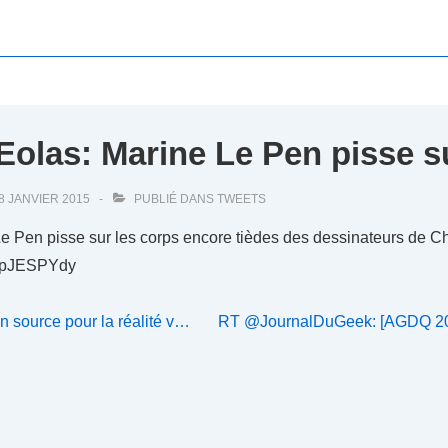
olas: Marine Le Pen pisse s
8 JANVIER 2015
PUBLIÉ DANS
TWEETS
Le Pen pisse sur les corps encore tièdes des dessinateurs de C
/5GpJESPYdy
Next
 source pour la réalité v…
RT @JournalDuGeek: [AGDQ 201
Post
is