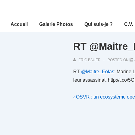
↓
passer
au
Main
Accueil
Galerie Photos
Qui suis-je ?
C.V.
contenu
Navigation
principal
RT @Maitre_E
ERIC BAUER
POSTED ON
RT
@Maitre_Eolas
: Marine 
leur assassinat. http://t.co
Navigation
Previous
‹ OSVR : un ecosystème open
Post
de
is
l’article