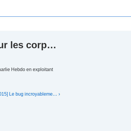
ur les corp…
harlie Hebdo en exploitant
5] Le bug incroyableme… ›