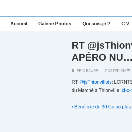
↓
passer
au
Main
Accueil
Galerie Photos
Qui suis-je ?
C.V.
contenu
Navigation
principal
RT @jsThio
APÉRO NU
ERIC BAUER
POSTED ON
RT
@jsThionvillois
: LORNT
du Marché à Thionville
ici-c
Navigation
Previous
‹ Bénéficie de 30 Go ou plu
Post
de
is
l’article