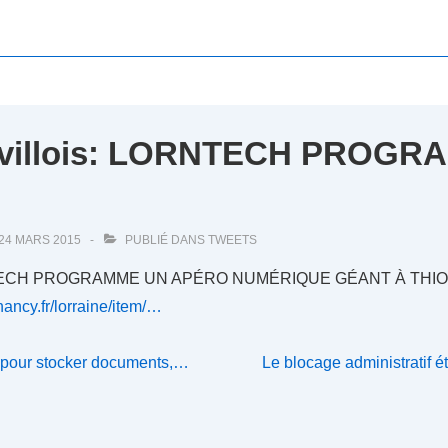
nvillois: LORNTECH PROGR
…
24 MARS 2015
PUBLIÉ DANS
TWEETS
ECH PROGRAMME UN APÉRO NUMÉRIQUE GÉANT À THIONVIL
-nancy.fr/lorraine/item/…
Next
s pour stocker documents,…
Le blocage administratif 
Post
is