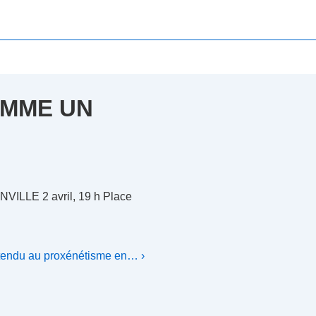
AMME UN
LE 2 avril, 19 h Place
étendu au proxénétisme en… ›