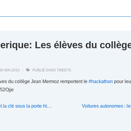
ique: Les élèves du collèg
30 MAI 2015
PUBLIÉ DANS
TWEETS
èves du collège Jean Mermoz remportent le
#hackathon
pour leu
A52Ojje
Next
 la clé sous la porte ht…
Voitures autonomes : le
Post
is