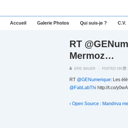
↓
passer
au
Main
Accueil
Galerie Photos
Qui suis-je ?
C.V.
contenu
Navigation
principal
RT @GENumer
Mermoz…
ERIC BAUER
POSTED ON
RT
@GENumerique
: Les él
@FabLabThi
http://t.co/y0w
Navigation
Previous
‹ Open Source : Mandriva met
Post
de
is
l’article