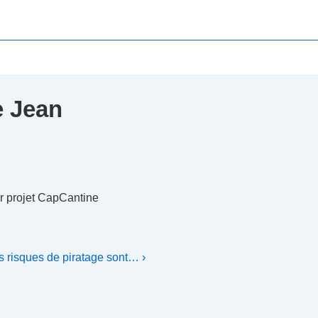
e Jean
r projet CapCantine
s risques de piratage sont… ›