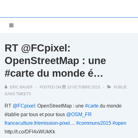
↓
passer
au
Main
MENU
contenu
Navigation
principal
RT @FCpixel:
OpenStreetMap : une
#carte du monde é…
ERIC BAUER
POSTED ON
10 OCTOBRE 2015
PUBLIÉ
DANS
TWEETS
RT
@FCpixel
: OpenStreetMap : une
#carte
du monde
établie par tous et pour tous
@OSM_FR
franceculture.fr/emission-pixel…
#communs2015
#open
http://t.co/DFI4xWUkKk