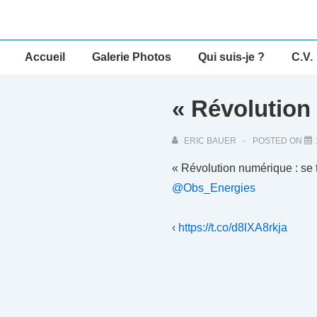
↓
passer
au
Main
Accueil
Galerie Photos
Qui suis-je ?
C.V.
contenu
Navigation
principal
« Révolution
ERIC BAUER
POSTED ON
« Révolution numérique : se t
@Obs_Energies
Navigation
Previous
‹ https://t.co/d8lXA8rkja
Post
de
is
l’article