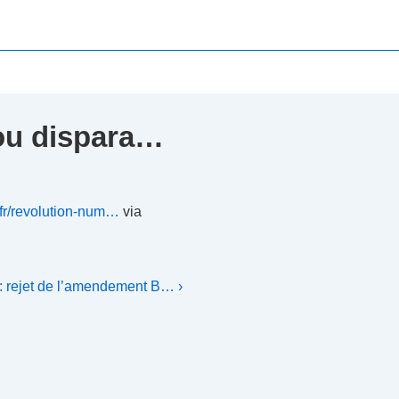
 ou dispara…
.fr/revolution-num…
via
: rejet de l’amendement B… ›