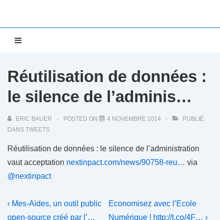
↓
passer
au
Main
MENU
contenu
Navigation
principal
Réutilisation de données :
le silence de l’adminis…
ERIC BAUER
POSTED ON
4 NOVEMBRE 2014
PUBLIÉ
DANS
TWEETS
Réutilisation de données : le silence de l’administration
vaut acceptation
nextinpact.com/news/90758-reu…
via
@nextinpact
Navigation
Previous
Next
‹ Mes-Aides, un outil public
Economisez avec l’Ecole
Post
Post
open-source créé par l’…
Numérique ! http://t.co/4F… ›