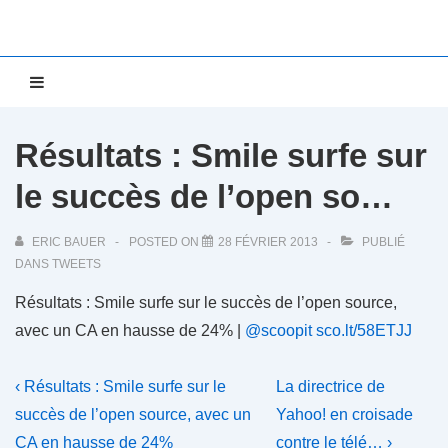
↓
passer
au
Main
MENU
contenu
Navigation
principal
Résultats : Smile surfe sur
le succès de l’open so…
ERIC BAUER
POSTED ON
28 FÉVRIER 2013
PUBLIÉ
DANS
TWEETS
Résultats : Smile surfe sur le succès de l’open source,
avec un CA en hausse de 24% |
@scoopit
sco.lt/58ETJJ
Navigation
Previous
Next
‹ Résultats : Smile surfe sur le
La directrice de
Post
Post
de
succès de l’open source, avec un
Yahoo! en croisade
is
is
CA en hausse de 24%
contre le télé… ›