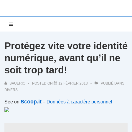
↓
passer
au
Main
MENU
contenu
Navigation
principal
Protégez vite votre identité
numérique, avant qu’il ne
soit trop tard!
BAUERIC
POSTED ON
12 FÉVRIER 2013
PUBLIÉ DANS
DIVERS
Scoop.it
See on
–
Données à caractère personnel