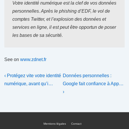
Votre identité numérique est la clef de vos données
personnelles. Après le phishing d’EDF, le vol de
comptes Twitter, et l’explosion des données et
services en ligne, il est peut être opportun de poser
les bases de sa sécurité.
See on
www.zdnet.fr
Navigation
Previous
Next
‹ Protégez vite votre identité
Données personnelles :
Post
Post
de
numérique, avant qu’i…
Google fait confiance à App…
is
is
›
l’article
Mentions légales
Contact
Menu