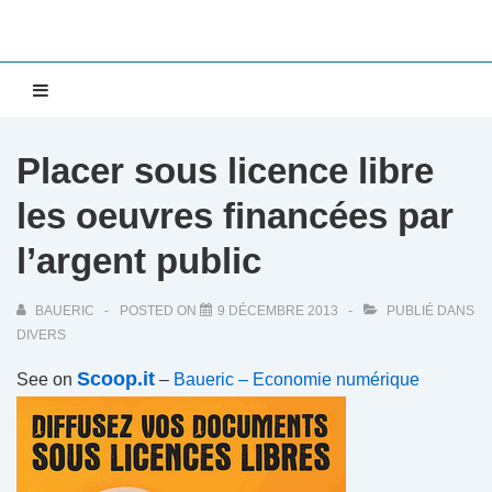
↓
passer
au
Main
MENU
contenu
Navigation
principal
Placer sous licence libre
les oeuvres financées par
l’argent public
BAUERIC
POSTED ON
9 DÉCEMBRE 2013
PUBLIÉ DANS
DIVERS
Scoop.it
See on
–
Baueric – Economie numérique