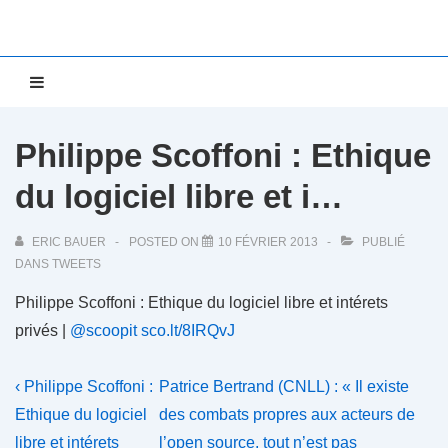
↓
passer
au
Main
MENU
contenu
Navigation
principal
Philippe Scoffoni : Ethique
du logiciel libre et i…
ERIC BAUER
POSTED ON
10 FÉVRIER 2013
PUBLIÉ
DANS
TWEETS
Philippe Scoffoni : Ethique du logiciel libre et intérets
privés |
@scoopit
sco.lt/8IRQvJ
Navigation
Previous
Next
‹ Philippe Scoffoni :
Patrice Bertrand (CNLL) : « Il existe
Post
Post
de
Ethique du logiciel
des combats propres aux acteurs de
is
is
libre et intérets
l’open source, tout n’est pas