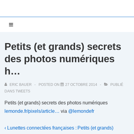
↓
passer
au
Main
MENU
contenu
Navigation
principal
Petits (et grands) secrets
des photos numériques
h…
ERIC BAUER
POSTED ON
27 OCTOBRE 2014
PUBLIÉ
DANS
TWEETS
Petits (et grands) secrets des photos numériques
lemonde.fr/pixels/article…
via
@lemondefr
Navigation
Previous
Next
‹ Lunettes connectées françaises :
Petits (et grands)