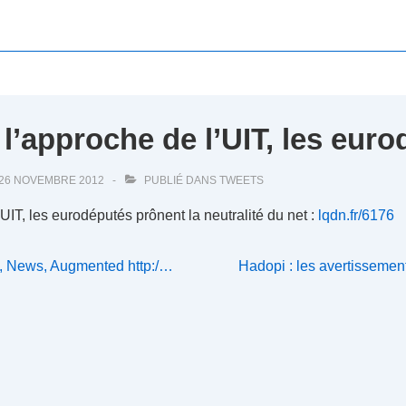
 l’approche de l’UIT, les eu
26 NOVEMBRE 2012
PUBLIÉ DANS
TWEETS
UIT, les eurodéputés prônent la neutralité du net :
lqdn.fr/6176
Next
I, News, Augmented http:/…
Hadopi : les avertissemen
Post
is