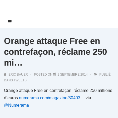
↓
passer
au
Main
MENU
contenu
Navigation
principal
Orange attaque Free en
contrefaçon, réclame 250
mi…
ERIC BAUER
POSTED ON
1 SEPTEMBRE 2014
PUBLIÉ
DANS
TWEETS
Orange attaque Free en contrefaçon, réclame 250 millions
d’euros
numerama.com/magazine/30403…
via
@Numerama