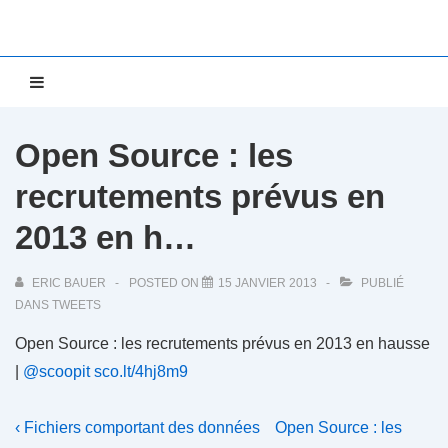
↓
passer
au
Main
MENU
contenu
Navigation
principal
Open Source : les
recrutements prévus en
2013 en h…
ERIC BAUER
POSTED ON
15 JANVIER 2013
PUBLIÉ
DANS
TWEETS
Open Source : les recrutements prévus en 2013 en hausse
|
@scoopit
sco.lt/4hj8m9
Navigation
Previous
Next
‹ Fichiers comportant des données
Open Source : les