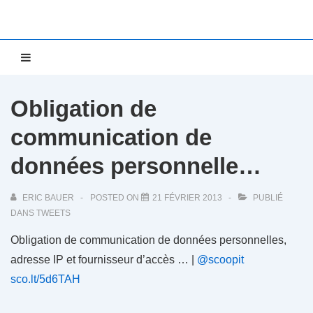
↓
passer
au
Main
MENU
contenu
Navigation
principal
Obligation de
communication de
données personnelle…
ERIC BAUER
POSTED ON
21 FÉVRIER 2013
PUBLIÉ
DANS
TWEETS
Obligation de communication de données personnelles,
adresse IP et fournisseur d’accès … |
@scoopit
sco.lt/5d6TAH