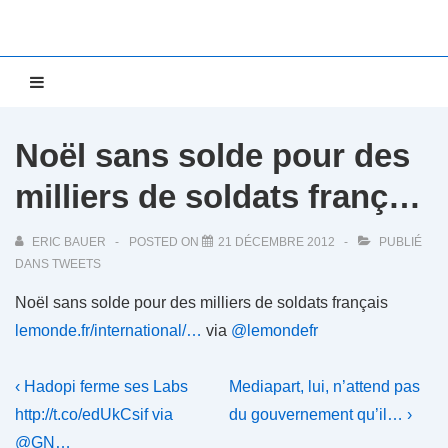
↓
passer
au
Main
MENU
contenu
Navigation
principal
Noël sans solde pour des
milliers de soldats franç…
ERIC BAUER
POSTED ON
21 DÉCEMBRE 2012
PUBLIÉ
DANS
TWEETS
Noël sans solde pour des milliers de soldats français
lemonde.fr/international/…
via
@lemondefr
Navigation
Previous
Next
‹ Hadopi ferme ses Labs
Mediapart, lui, n’attend pas
Post
Post
de
http://t.co/edUkCsif via
du gouvernement qu’il… ›
is
is
@GN…