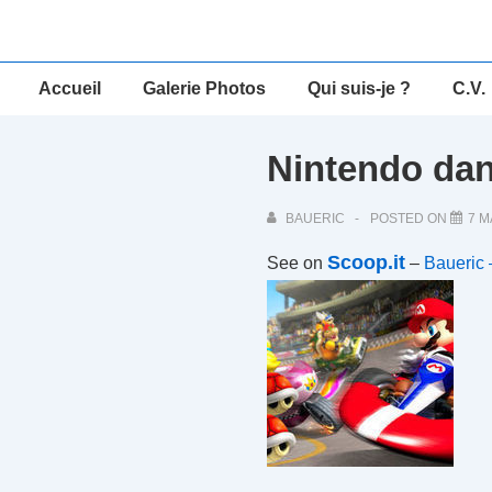
↓
passer
au
Main
Accueil
Galerie Photos
Qui suis-je ?
C.V.
contenu
Navigation
principal
Nintendo dan
BAUERIC
POSTED ON
7 M
Scoop.it
See on
–
Baueric