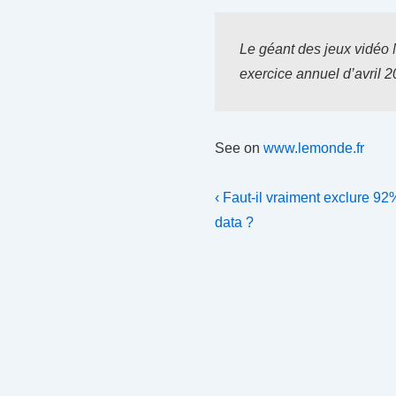
Le géant des jeux vidéo 
exercice annuel d’avril 
See on
www.lemonde.fr
Navigation
Previous
‹ Faut-il vraiment exclure 
Post
de
data ?
is
l’article