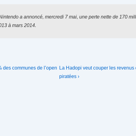
Nintendo a annoncé, mercredi 7 mai, une perte nette de 170 mil
2013 à mars 2014.
Next
92% des communes de l’open
La Hadopi veut couper les revenus
Post
piratées ›
is