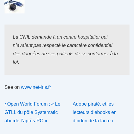
La CNIL demande à un centre hospitalier qui
n’avaient pas respecté le caractère confidentiel
des données de ses patients de se conformer à la
loi.
See on
www.net-iris.fr
Navigation
Previous
Next
‹ Open World Forum : « Le
Adobe piraté, et les
Post
Post
de
GTLL du pôle Systematic
lecteurs d’ebooks en
is
is
aborde l’après-PC »
dindon de la farce ›
l’article