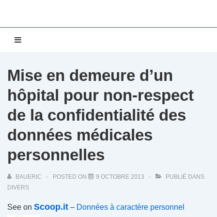
↓
passer
au
Main
MENU
contenu
Navigation
principal
Mise en demeure d’un
hôpital pour non-respect
de la confidentialité des
données médicales
personnelles
BAUERIC
POSTED ON
9 OCTOBRE 2013
PUBLIÉ DANS
DIVERS
Scoop.it
See on
–
Données à caractère personnel