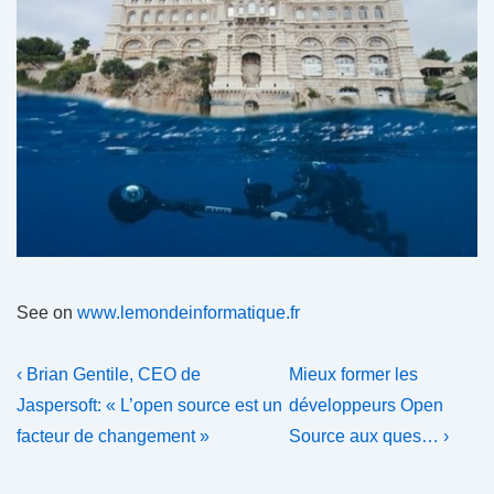
See on
www.lemondeinformatique.fr
Navigation
Previous
Next
‹ Brian Gentile, CEO de
Mieux former les
Post
Post
de
Jaspersoft: « L’open source est un
développeurs Open
is
is
facteur de changement »
Source aux ques… ›
l’article