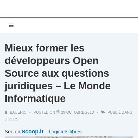
↓
passer
au
Main
MENU
contenu
Navigation
principal
Mieux former les
développeurs Open
Source aux questions
juridiques – Le Monde
Informatique
BAUERIC
POSTED ON
29 OCTOBRE 2013
PUBLIÉ DANS
DIVERS
Scoop.it
See on
–
Logiciels libres