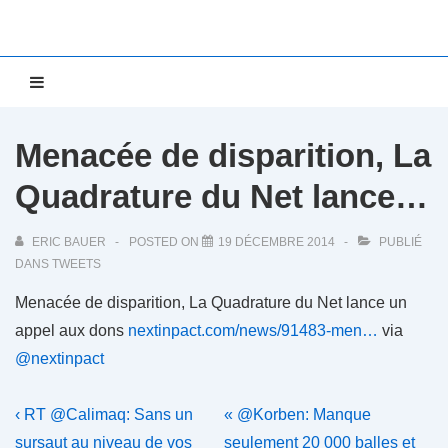
↓
passer
au
Main
MENU
contenu
Navigation
principal
Menacée de disparition, La
Quadrature du Net lance…
ERIC BAUER
POSTED ON
19 DÉCEMBRE 2014
PUBLIÉ
DANS
TWEETS
Menacée de disparition, La Quadrature du Net lance un
appel aux dons
nextinpact.com/news/91483-men…
via
@nextinpact
Navigation
Previous
Next
‹ RT @Calimaq: Sans un
« @Korben: Manque
Post
Post
sursaut au niveau de vos
seulement 20 000 balles et