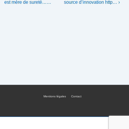
Post
Post
de
est mère de sureté……
source d’innovation http… ›
is
is
l’article
Mentions légales
Contact
Menu
du
bas
de