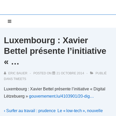
↓
passer
au
Main
MENU
contenu
Navigation
principal
Luxembourg : Xavier
Bettel présente l’initiative
« …
ERIC BAUER
POSTED ON
21 OCTOBRE 2014
PUBLIÉ
DANS
TWEETS
Luxembourg : Xavier Bettel présente l’initiative « Digital
Lëtzebuerg »
gouvernement.lu/4103901/20-dig…
Navigation
Previous
Next
‹ Surfer au travail : prudence
Le « low-tech », nouvelle