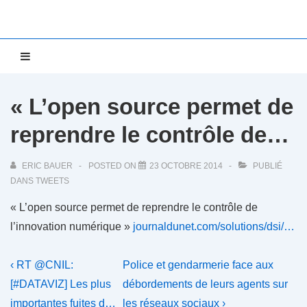
↓
passer
au
Main
MENU
contenu
Navigation
principal
« L’open source permet de
reprendre le contrôle de…
ERIC BAUER
POSTED ON
23 OCTOBRE 2014
PUBLIÉ
DANS
TWEETS
« L’open source permet de reprendre le contrôle de
l’innovation numérique »
journaldunet.com/solutions/dsi/…
Navigation
Previous
Next
‹ RT @CNIL:
Police et gendarmerie face aux
Post
Post
de
[#DATAVIZ] Les plus
débordements de leurs agents sur
is
is
importantes fuites d…
les réseaux sociaux ›