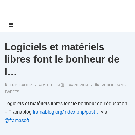
↓
passer
au
Main
MENU
contenu
Navigation
principal
Logiciels et matériels
libres font le bonheur de
l…
ERIC BAUER
POSTED ON
1 AVRIL 2014
PUBLIÉ DANS
TWEETS
Logiciels et matériels libres font le bonheur de l’éducation
– Framablog
framablog.org/index.php/post…
via
@framasoft