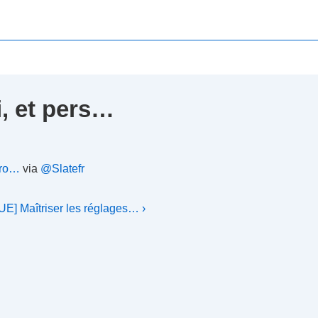
i, et pers…
3/ro…
via
@Slatefr
 Maîtriser les réglages… ›