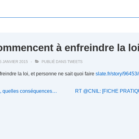
ommencent à enfreindre la lo
5 JANVIER 2015
PUBLIÉ DANS
TWEETS
indre la loi, et personne ne sait quoi faire
slate.fr/story/9645
Next
té, quelles conséquences…
RT @CNIL: [FICHE PRATIQUE]
Post
is