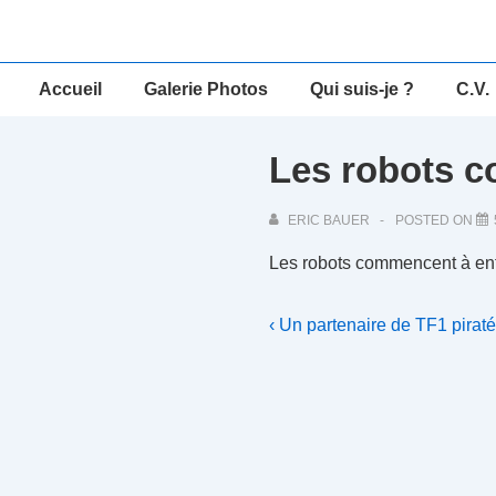
↓
passer
au
Main
Accueil
Galerie Photos
Qui suis-je ?
C.V.
contenu
Navigation
principal
Les robots c
ERIC BAUER
POSTED ON
Les robots commencent à enfre
Navigation
Previous
‹ Un partenaire de TF1 pira
Post
de
is
l’article