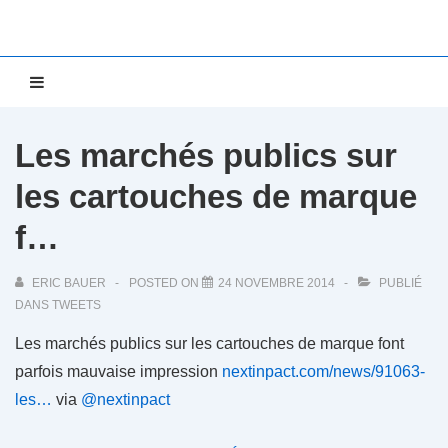
↓
passer
au
Main
MENU
contenu
Navigation
principal
Les marchés publics sur
les cartouches de marque
f…
ERIC BAUER
POSTED ON
24 NOVEMBRE 2014
PUBLIÉ
DANS
TWEETS
Les marchés publics sur les cartouches de marque font
parfois mauvaise impression
nextinpact.com/news/91063-
les…
via
@nextinpact