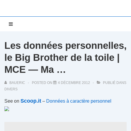
↓
passer
au
Main
MENU
contenu
Navigation
principal
Les données personnelles,
le Big Brother de la toile |
MCE — Ma …
BAUERIC
POSTED ON
4 DÉCEMBRE 2012
PUBLIÉ DANS
DIVERS
Scoop.it
See on
–
Données à caractère personnel