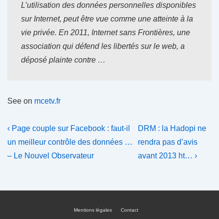
L’utilisation des données personnelles disponibles
sur Internet, peut être vue comme une atteinte à la
vie privée. En 2011, Internet sans Frontières, une
association qui défend les libertés sur le web, a
déposé plainte contre …
See on
mcetv.fr
Navigation
Previous
Next
‹ Page couple sur Facebook : faut-il
DRM : la Hadopi ne
Post
Post
de
un meilleur contrôle des données …
rendra pas d’avis
is
is
– Le Nouvel Observateur
avant 2013 ht… ›
l’article
Mentions légales
Contact
Menu