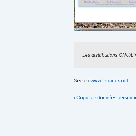
Les distributions GNU/Lin
See on
www.terranux.net
Navigation
Previous
‹ Copie de données personnel
Post
de
is
l’article