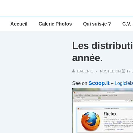
↓
passer
au
Main
Accueil
Galerie Photos
Qui suis-je ?
C.V.
contenu
Navigation
principal
Les distribut
année.
BAUERIC
POSTED ON
17
Scoop.it
See on
–
Logiciels