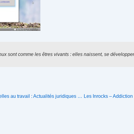
ux sont comme les êtres vivants : elles naissent, se développen
Next
les au travail : Actualités juridiques …
Les Inrocks – Addiction
Post
is