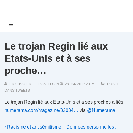
↓
passer
au
Main
MENU
contenu
Navigation
principal
Le trojan Regin lié aux
Etats-Unis et à ses
proche…
ERIC BAUER
POSTED ON
28 JANVIER 2015
PUBLIÉ
DANS
TWEETS
Le trojan Regin lié aux Etats-Unis et à ses proches alliés
numerama.com/magazine/32034…
via
@Numerama
Navigation
Previous
Next
‹ Racisme et antisémitisme :
Données personnelles :