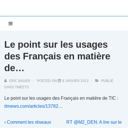
↓
passer
au
Main
MENU
contenu
Navigation
principal
Le point sur les usages
des Français en matière
de…
ERIC BAUER
POSTED ON
8 JANVIER 2013
PUBLIÉ
DANS
TWEETS
Le point sur les usages des Français en matière de TIC :
itrnews.com/articles/13782…
Navigation
Previous
Next
‹ Comment les réseaux
RT @M2_DEN: A lire sur le