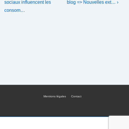
Post
Post
de
sociaux influencent les
blog => Nouvelles ext… ›
is
is
consom…
l’article
Mentions légales
Contact
Menu
du
bas
de