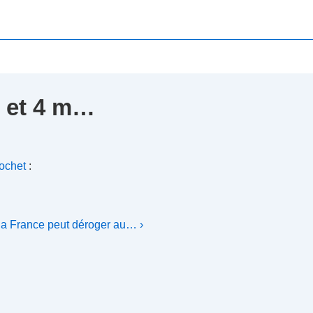
s et 4 m…
ochet
:
la France peut déroger au… ›