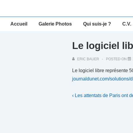
↓
passer
au
Main
Accueil
Galerie Photos
Qui suis-je ?
C.V.
contenu
Navigation
principal
Le logiciel l
ERIC BAUER
POSTED ON
Le logiciel libre représente 
journaldunet.com/solutions/
Navigation
Previous
‹ Les attentats de Paris ont 
Post
de
is
l’article