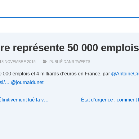
ibre représente 50 000 emploi
18 NOVEMBRE 2015
PUBLIÉ DANS
TWEETS
50 000 emplois et 4 milliards d’euros en France, par
@AntoineCr
dsi/…
@journaldunet
Next
définitivement tué la v…
État d’urgence : comment 
Post
is