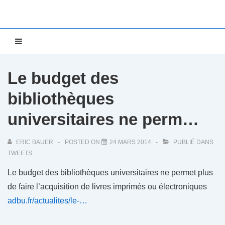
↓
passer
au
Main
MENU
contenu
Navigation
principal
Le budget des
bibliothèques
universitaires ne perm…
ERIC BAUER
POSTED ON
24 MARS 2014
PUBLIÉ DANS
TWEETS
Le budget des bibliothèques universitaires ne permet plus
de faire l’acquisition de livres imprimés ou électroniques
adbu.fr/actualites/le-…