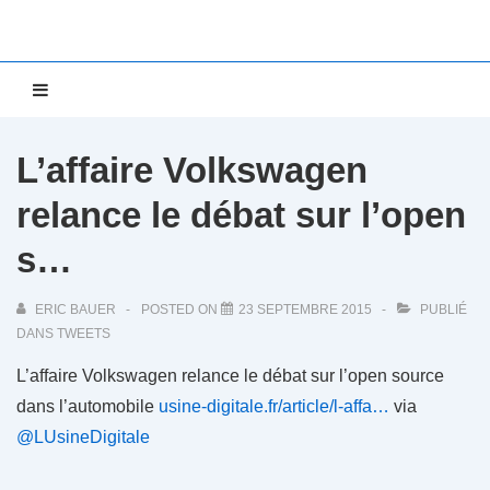
↓
passer
au
Main
MENU
contenu
Navigation
principal
L’affaire Volkswagen
relance le débat sur l’open
s…
ERIC BAUER
POSTED ON
23 SEPTEMBRE 2015
PUBLIÉ
DANS
TWEETS
L’affaire Volkswagen relance le débat sur l’open source
dans l’automobile
usine-digitale.fr/article/l-affa…
via
@LUsineDigitale