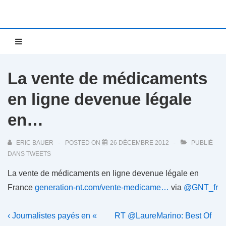
↓
passer
au
Main
MENU
contenu
Navigation
principal
La vente de médicaments
en ligne devenue légale
en…
ERIC BAUER
POSTED ON
26 DÉCEMBRE 2012
PUBLIÉ
DANS
TWEETS
La vente de médicaments en ligne devenue légale en
France
generation-nt.com/vente-medicame…
via
@GNT_fr
Navigation
Previous
Next
‹ Journalistes payés en «
RT @LaureMarino: Best Of