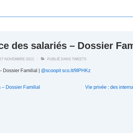
ce des salariés – Dossier Fam
27 NOVEMBRE 2012
PUBLIÉ DANS
TWEETS
– Dossier Familial |
@scoopit
sco.lt/9IPHKz
Next
s – Dossier Familial
Vie privée : des intern
Post
is