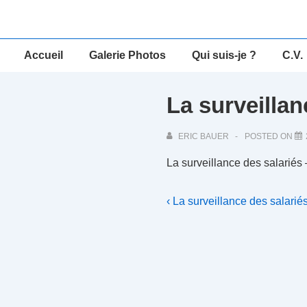
↓
passer
au
Main
Accueil
Galerie Photos
Qui suis-je ?
C.V.
contenu
Navigation
principal
La surveillan
ERIC BAUER
POSTED ON
La surveillance des salariés 
Navigation
Previous
‹ La surveillance des salarié
Post
de
is
l’article