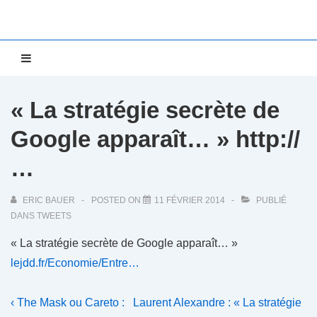
↓
passer
au
Main
MENU
contenu
Navigation
principal
« La stratégie secrète de
Google apparaît… » http://
…
ERIC BAUER
POSTED ON
11 FÉVRIER 2014
PUBLIÉ
DANS
TWEETS
« La stratégie secrète de Google apparaît… »
lejdd.fr/Economie/Entre…
Navigation
Previous
Next
‹ The Mask ou Careto :
Laurent Alexandre : « La stratégie