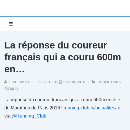
↓
passer
au
Main
MENU
contenu
Navigation
principal
La réponse du coureur
français qui a couru 600m
en…
ERIC BAUER
POSTED ON
5 AVRIL 2016
PUBLIÉ DANS
TWEETS
La réponse du coureur français qui a couru 600m en tête
du Marathon de Paris 2016 !
running-club.fr//actualites/ru…
via
@Running_Club